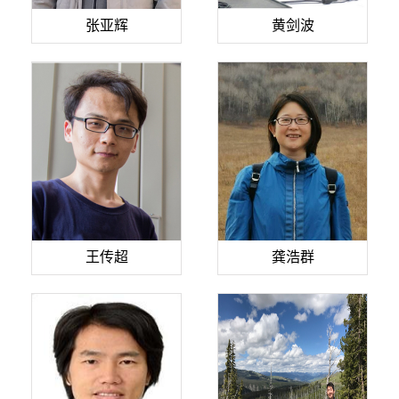
张亚辉
黄剑波
王传超
龚浩群