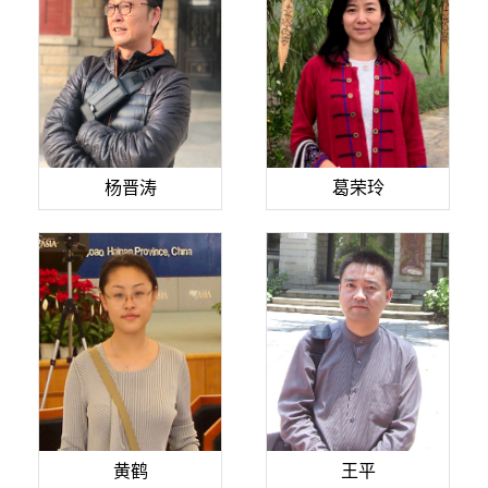
杨晋涛
葛荣玲
黄鹤
王平