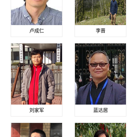
卢成仁
李晋
刘家军
蓝达居