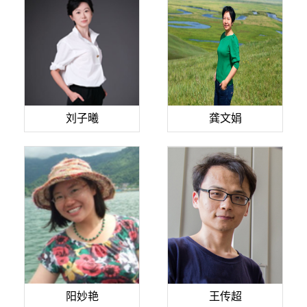
刘子曦
龚文娟
阳妙艳
王传超