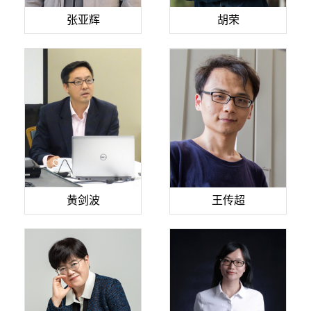
张亚辉
胡荣
黄剑波
王传超