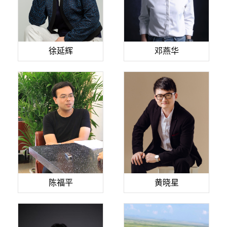
徐延辉
邓燕华
陈福平
黄晓星