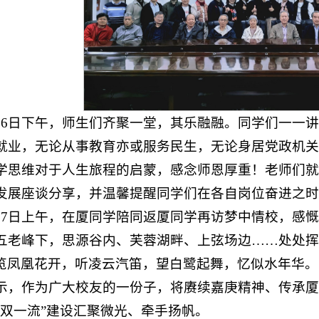
16日下午，师生们齐聚一堂，其乐融融。同学们一一讲
就业，无论从事教育亦或服务民生，无论身居党政机关
学思维对于人生旅程的启蒙，感念师恩厚重！老师们就
发展座谈分享，并温馨提醒同学们在各自岗位奋进之时
17日上午，在厦同学陪同返厦同学再访梦中情校，感慨
五老峰下，思源谷内、芙蓉湖畔、上弦场边……处处挥
览凤凰花开，听凌云汽笛，望白鹭起舞，忆似水年华。
示，作为广大校友的一份子，将赓续嘉庚精神、传承厦
“双一流”建设汇聚微光、牵手扬帆。