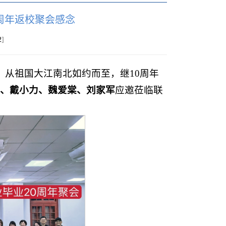
十周年返校聚会感念
2
]
的心、从祖国大江南北如约而至，继10周年
、戴小力、魏爱棠
、
刘家军
应邀莅临联