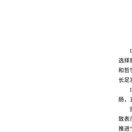
选择
和哲
长足
肠，
致表
推进