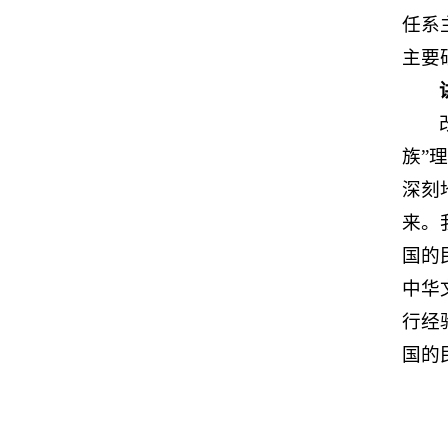
任系
主要
族”
深刻
来。
国的
中华
行经
国的