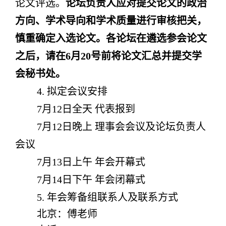
论文评选。
论坛负责人应对提交论文的政治
方向、学术导向和学术质量进行审核把关，
慎重确定入选论文。
各论坛在遴选参会论文
之后，请在
6
月
20
号前将论文汇总并提交学
会秘书处。
4.
拟定
会议安排
7月12日全天
代表报到
7
月
12
日晚上
理事会会议及论坛负责人
会议
7
月
13
日上午
年会开幕式
7
月
14
日下午
年会
闭幕式
5. 年会筹备组联系人
及
联系方式
北京：傅老师