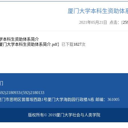
厦门大学本科生资助体
2021年05月21日 点击：[
25
学本科生资助体系简介
厦门大学本科生资助体系简介.pdf
】已下载
1827
次
们
)2180933/(592)2180133
门市思明区曾厝垵西路1号厦门大学海韵园行政楼A栋 邮编：361005
版权所有© 2019厦门大学社会与人类学院