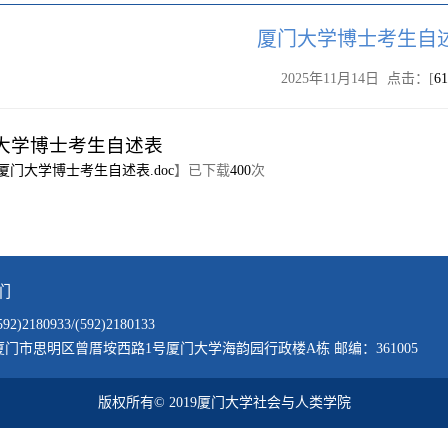
厦门大学博士考生自
2025年11月14日 点击：[
61
大学博士考生自述表
厦门大学博士考生自述表.doc
】已下载
400
次
们
)2180933/(592)2180133
门市思明区曾厝垵西路1号厦门大学海韵园行政楼A栋 邮编：361005
版权所有© 2019厦门大学社会与人类学院