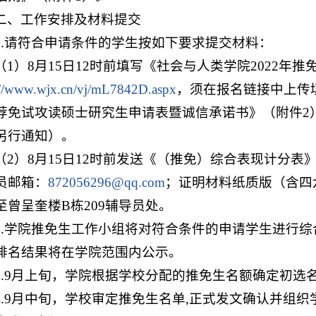
二、工作安排及材料提交
1.请符合申请条件的学生按如下要求提交材料：
（1）8月15日12时前填写《社会与人类学院2022年
://www.wjx.cn/vj/mL7842D.aspx
，须在报名链接中上传填
荐免试攻读硕士研究生申请表暨诚信承诺书》（附件2
另行通知）。
（2）8月15日12时前发送《（推免）综合表现计分
员邮箱：
872056296@qq.com
；证明材料纸质版（含四六
至曾呈奎楼B栋209辅导员处。
2.学院推免生工作小组将对符合条件的申请学生进行
排名结果将在学院范围内公示。
3.9月上旬，学院根据学校分配的推免生名额确定初选
4.9月中旬，学校审定推免生名单,正式发文确认并组